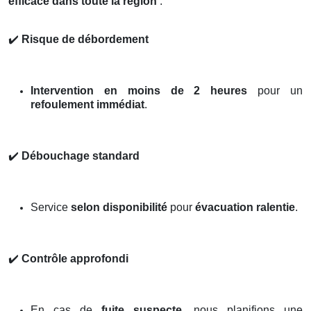
efficace dans toute la région
:
✔️
Risque de débordement
Intervention en moins de 2 heures
pour un
refoulement immédiat
.
✔️
Débouchage standard
Service
selon disponibilité
pour
évacuation ralentie
.
✔️
Contrôle approfondi
En cas de
fuite suspecte
, nous planifions une