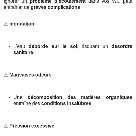
Ignorer un
problème d’écoulement
dans vos WC peut
entraîner de
graves complications
:
⚠️
Inondation
L’eau
déborde sur le sol
, risquant un
désordre
sanitaire
.
⚠️
Mauvaises odeurs
Une
décomposition des matières organiques
entraîne des
conditions insalubres
.
⚠️
Pression excessive