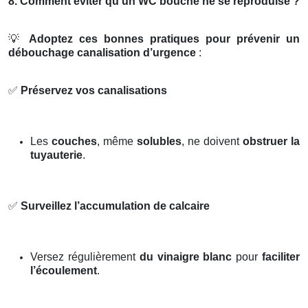
8. Comment éviter qu’un WC bouché ne se reproduise ?
💡
Adoptez ces bonnes pratiques pour prévenir un
débouchage canalisation d’urgence
:
✅
Préservez vos canalisations
Les
couches
, même
solubles
, ne doivent
obstruer la
tuyauterie
.
✅
Surveillez l’accumulation de calcaire
Versez régulièrement
du vinaigre blanc
pour
faciliter
l’écoulement
.