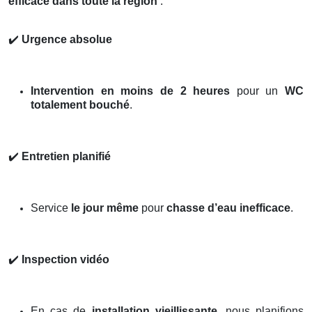
efficace dans toute la région
:
✔️
Urgence absolue
Intervention en moins de 2 heures
pour un
WC
totalement bouché
.
✔️
Entretien planifié
Service
le jour même
pour
chasse d’eau inefficace
.
✔️
Inspection vidéo
En cas de
installation vieillissante
, nous planifions