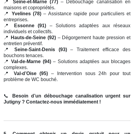
📍
Seine-et-Marne (77)
– Débouchage canalisation en
maisons et copropriétés.
📍
Yvelines (78)
– Assistance rapide pour particuliers et
entreprises.
📍
Essonne (91)
– Solutions adaptées aux réseaux
individuels et collectifs.
📍
Hauts-de-Seine (92)
– Dégorgement haute pression et
entretien préventif.
📍
Seine-Saint-Denis (93)
– Traitement efficace des
bouchons tenaces.
📍
Val-de-Marne (94)
– Solutions adaptées aux blocages
complexes.
📍
Val-d’Oise (95)
– Intervention sous 24h pour tout
problème de WC bouché.
📞
Besoin d’un débouchage canalisation urgent sur
Jutigny ? Contactez-nous immédiatement !
5. Comment obtenir un devis gratuit pour un