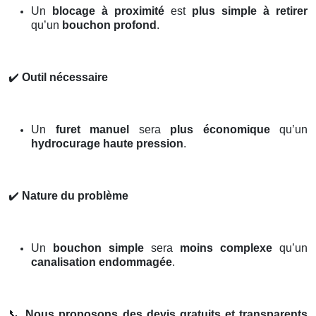
Un
blocage à proximité
est
plus simple à retirer
qu’un
bouchon profond
.
✔️
Outil nécessaire
Un
furet manuel
sera
plus économique
qu’un
hydrocurage haute pression
.
✔️
Nature du problème
Un
bouchon simple
sera
moins complexe
qu’un
canalisation endommagée
.
📞
Nous proposons des devis gratuits et transparents