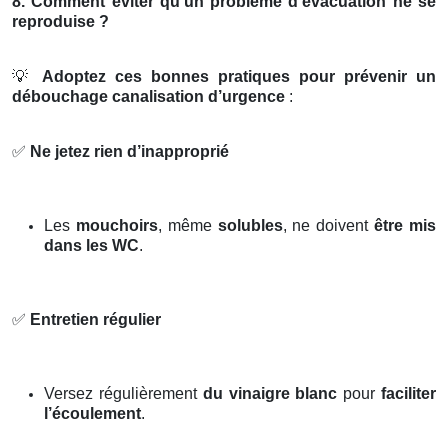
8. Comment éviter qu’un problème d’évacuation ne se
reproduise ?
💡
Adoptez ces bonnes pratiques pour prévenir un
débouchage canalisation d’urgence
:
✅
Ne jetez rien d’inapproprié
Les
mouchoirs
, même
solubles
, ne doivent
être mis
dans les WC
.
✅
Entretien régulier
Versez régulièrement
du vinaigre blanc
pour
faciliter
l’écoulement
.