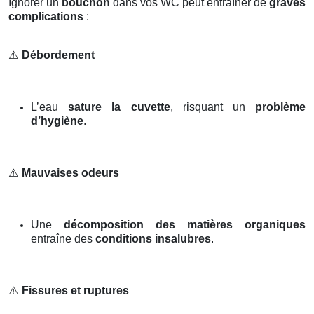
Ignorer un
bouchon
dans vos WC peut entraîner de
graves
complications
:
⚠️
Débordement
L’eau
sature la cuvette
, risquant un
problème
d’hygiène
.
⚠️
Mauvaises odeurs
Une
décomposition des matières organiques
entraîne des
conditions insalubres
.
⚠️
Fissures et ruptures