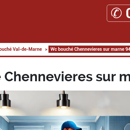
✆ 
ouché Val-de-Marne
>
Wc bouché Chennevieres sur marne 9
Chennevieres sur 