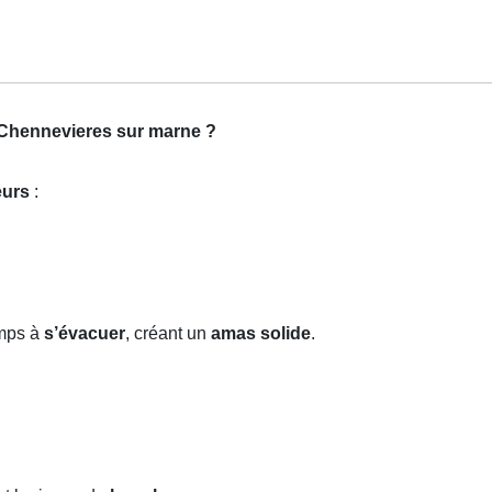
r Chennevieres sur marne ?
eurs
:
emps à
s’évacuer
, créant un
amas solide
.