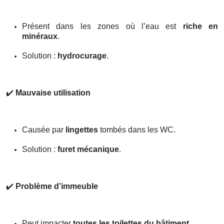
Présent dans les zones où l’eau est
riche en
minéraux
.
Solution :
hydrocurage
.
✔️
Mauvaise utilisation
Causée par
lingettes
tombés dans les WC.
Solution :
furet mécanique
.
✔️
Problème d’immeuble
Peut impacter
toutes les toilettes du bâtiment
.