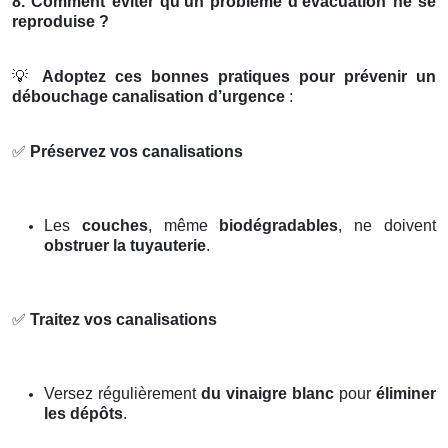
8. Comment éviter qu’un problème d’évacuation ne se
reproduise ?
💡
Adoptez ces bonnes pratiques pour prévenir un
débouchage canalisation d’urgence
:
✅
Préservez vos canalisations
Les
couches
, même
biodégradables
, ne doivent
obstruer la tuyauterie
.
✅
Traitez vos canalisations
Versez régulièrement
du vinaigre blanc
pour
éliminer
les dépôts
.