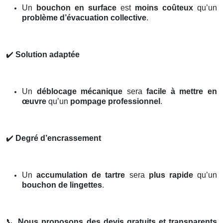
Un
bouchon en surface
est
moins coûteux
qu’un
problème d’évacuation collective
.
✔️
Solution adaptée
Un
déblocage mécanique
sera
facile à mettre en
œuvre
qu’un
pompage professionnel
.
✔️
Degré d’encrassement
Un
accumulation de tartre
sera
plus rapide
qu’un
bouchon de lingettes
.
📞
Nous proposons des devis gratuits et transparents