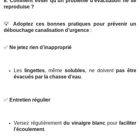
8. Comment éviter qu’un problème d’évacuation ne se
reproduise ?
💡
Adoptez ces bonnes pratiques pour prévenir un
débouchage canalisation d’urgence
:
✅
Ne jetez rien d’inapproprié
Les
lingettes
, même
solubles
, ne doivent
pas être
évacués par la chasse d’eau
.
✅
Entretien régulier
Versez régulièrement
du vinaigre blanc
pour
faciliter
l’écoulement
.