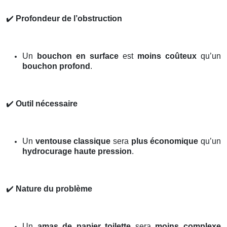
✔️
Profondeur de l’obstruction
Un
bouchon en surface
est
moins coûteux
qu’un
bouchon profond
.
✔️
Outil nécessaire
Un
ventouse classique
sera
plus économique
qu’un
hydrocurage haute pression
.
✔️
Nature du problème
Un
amas de papier toilette
sera
moins complexe