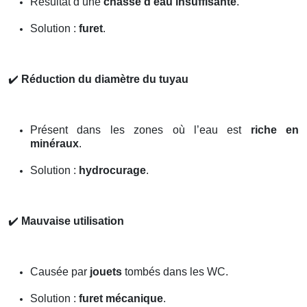
Résultat d’une
chasse d’eau insuffisante
.
Solution :
furet
.
✔️
Réduction du diamètre du tuyau
Présent dans les zones où l’eau est
riche en
minéraux
.
Solution :
hydrocurage
.
✔️
Mauvaise utilisation
Causée par
jouets
tombés dans les WC.
Solution :
furet mécanique
.