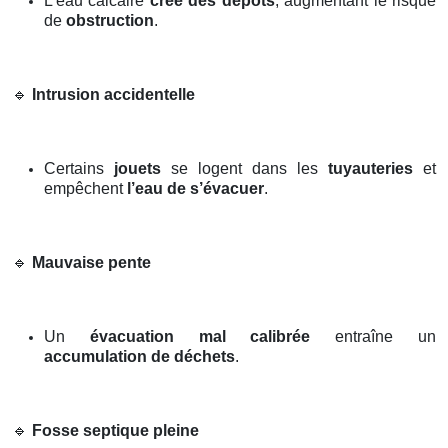
L’eau calcaire
crée des dépôts
, augmentant le risque
de
obstruction
.
🔹
Intrusion accidentelle
Certains
jouets
se logent dans les
tuyauteries
et
empêchent
l’eau de s’évacuer
.
🔹
Mauvaise pente
Un
évacuation mal calibrée
entraîne un
accumulation de déchets
.
🔹
Fosse septique pleine