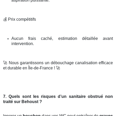
aspiration puissante.
💰
Prix compétitifs
Aucun frais caché, estimation détaillée avant
intervention.
🚀
Nous garantissons un débouchage canalisation efficace
et durable en Île-de-France !
🚀
7. Quels sont les risques d’un sanitaire obstrué non
traité sur Behoust ?
Ignorer un
bouchon
dans vos WC peut entraîner de
graves