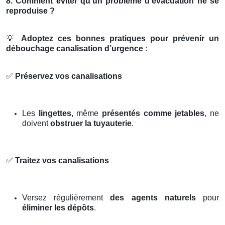
8. Comment éviter qu’un problème d’évacuation ne se
reproduise ?
💡
Adoptez ces bonnes pratiques pour prévenir un
débouchage canalisation d’urgence
:
✅
Préservez vos canalisations
Les
lingettes
, même
présentés comme jetables
, ne
doivent
obstruer la tuyauterie
.
✅
Traitez vos canalisations
Versez régulièrement
des agents naturels
pour
éliminer les dépôts
.