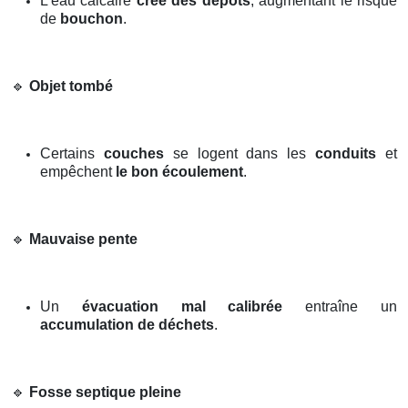
L’eau calcaire
crée des dépôts
, augmentant le risque
de
bouchon
.
🔹
Objet tombé
Certains
couches
se logent dans les
conduits
et
empêchent
le bon écoulement
.
🔹
Mauvaise pente
Un
évacuation mal calibrée
entraîne un
accumulation de déchets
.
🔹
Fosse septique pleine